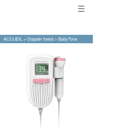
ACCUEIL
>
Doppler foetal
> BabyTone