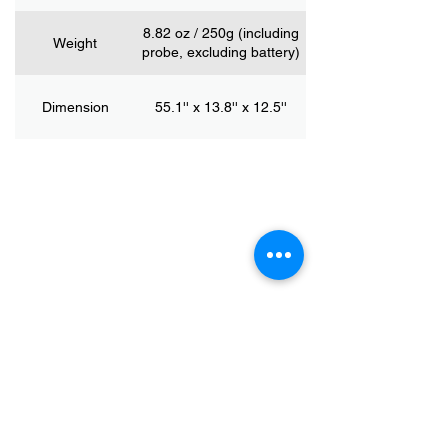
8.82 oz / 250g (including
Weight
probe, excluding battery)
Dimension
55.1'' x 13.8'' x 12.5''
ENTREPRISE
Maison
Blog
Soutien
Évolution de l'entreprise
Contactez-nous
PRODUIT
Oxymètre de pouls
Tensiomètre