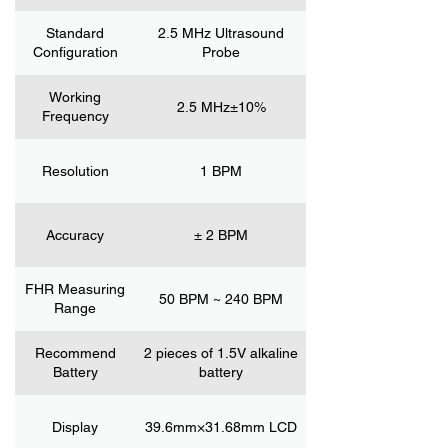
Standard
2.5 MHz Ultrasound
Configuration
Probe
Working
2.5 MHz±10%
Frequency
Resolution
1 BPM
Accuracy
± 2 BPM
FHR Measuring
50 BPM ~ 240 BPM
Range
Recommend
2 pieces of 1.5V alkaline
Battery
battery
Display
39.6mm×31.68mm LCD