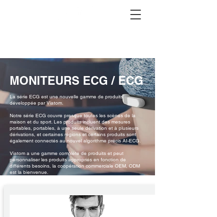
MONITEURS ECG / ECG
La série ECG est une nouvelle gamme de produits
développée par Viatom.
Notre série ECG couvre presque toutes les scènes de la
maison et du sport. Les produits incluent des mesures
portables, portables, à une seule dérivation et à plusieurs
dérivations, et certaines régions et certains produits sont
également connectés au nouvel algorithme précis AI-ECG.
Viatom a une gamme complète de produits et peut
personnaliser les produits appropriés en fonction de
différents besoins, la coopération commerciale OEM, ODM
est la bienvenue.