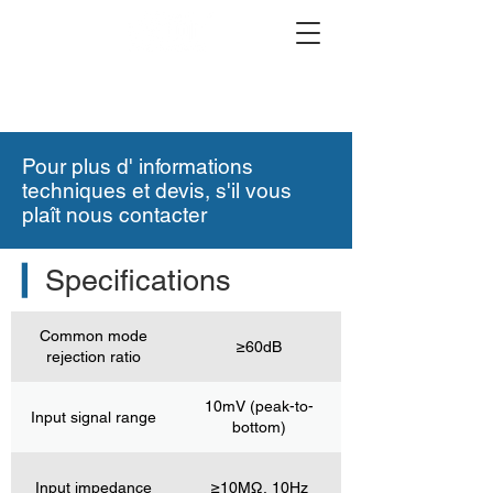
Pour plus
d'
informations
techniques et devis, s'il vous
plaît nous contacter
▎
Specifications
Common mode
≥60dB
rejection ratio
10mV (peak-to-
Input signal range
bottom)
Input impedance
≥10MΩ, 10Hz