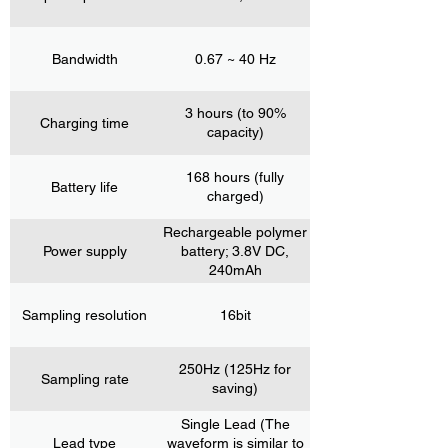
Bandwidth
0.67 ~ 40 Hz
3 hours (to 90%
Charging time
capacity)
168 hours (fully
Battery life
charged)
Rechargeable polymer
Power supply
battery; 3.8V DC,
240mAh
Sampling resolution
16bit
250Hz (125Hz for
Sampling rate
saving)
Single Lead (The
Lead type
waveform is similar to