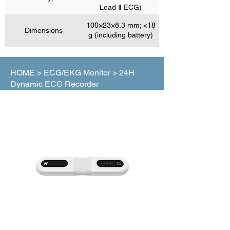
Lead Ⅱ ECG)
100×23×8.3 mm; <18
Dimensions
g (including battery)
HOME >
ECG/EKG Monitor
> 24H
Dynamic ECG Recorder