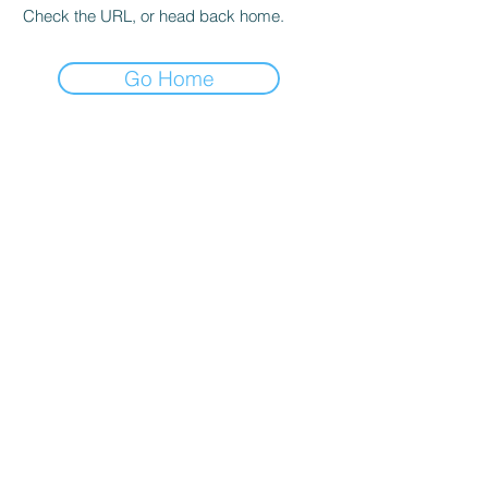
Check the URL, or head back home.
Go Home
ENTREPRISE
Maison
Blog
Soutien
Évolution de l'entreprise
Contactez-nous
PRODUIT
Oxymètre de pouls
Tensiomètre
Moniteur ECG/EKG
Moniteur de signes vitaux