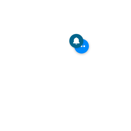
Échographe
Balance corporelle
BLOG
Actualités de l'exposition
À propos de la tension artérielle
À propos de l’oxygène dans le sang
À propos de l'ECG
À propos de l'échographe
Tél. :
0086-755-23729241
Courriel :
Marketing@viatomtech.com
© 2020 par Viatom Technology Co., Ltd. Tous
droits réservés.