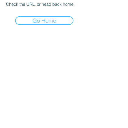
Check the URL, or head back home.
Go Home
ENTREPRISE
Maison
Blog
Soutien
Évolution de l'entreprise
Contactez-nous
PRODUIT
Oxymètre de pouls
Tensiomètre
Moniteur ECG/EKG
Moniteur de signes vitaux