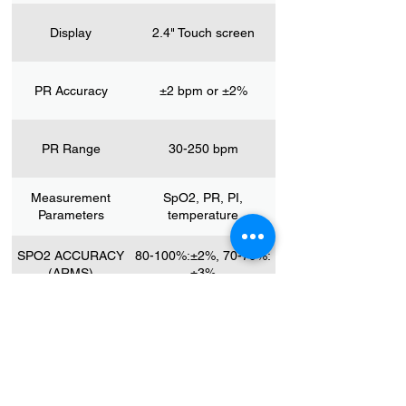
Display
2.4" Touch screen
PR Accuracy
±2 bpm or ±2%
PR Range
30-250 bpm
Measurement
SpO2, PR, PI,
Parameters
temperature
SPO2 ACCURACY
80-100%:±2%, 70-79%:
(ARMS)
±3%
SpO2 Range
70% to 100%
Dimension
3.23'' x 2.17'' x 0.51''