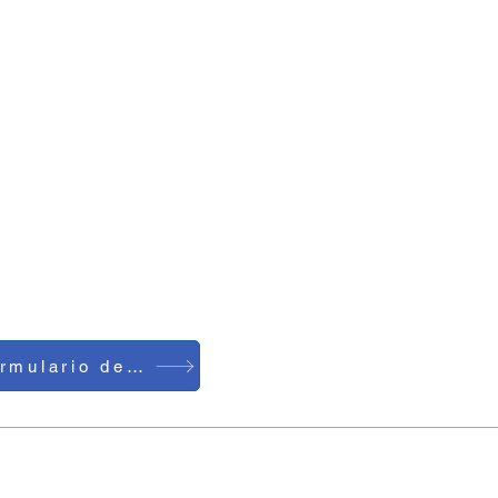
Formulario de contacto
Teléfono: 0086-755-23729241