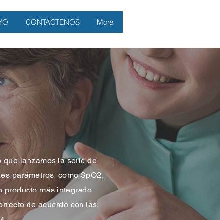
YO
CONTÁCTENOS
More
o que lanzamos la serie de
ples parámetros, como SpO2,
ro producto más integrado.
orrecto de acuerdo con las
M.