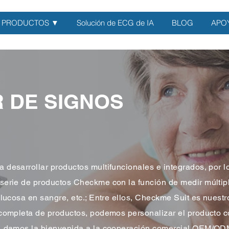
PRODUCTOS ▼
Solución de ECG de IA
BLOG
APO
 DE SIGNOS
desarrollar productos multifuncionales e integrados, por l
serie de productos Checkme con la función de medir múlti
glucosa en sangre, etc.; Entre ellos, Checkme Suit es nuest
 completa de productos, podemos personalizar el producto c
, damos la bienvenida a la cooperación comercial OEM/OD