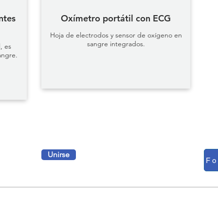
ntes
Oxímetro portátil con ECG
Monitores de
Hoja de electrodos y sensor de oxígeno en
sangre integrados.
, es
anillo de
angre.
oxígeno
Unirse
BLOG
DUCTO