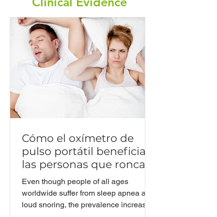
Clinical Evidence​
Cómo el oxímetro de
pulso portátil beneficia a
las personas que roncan
ruidosamente y a las que
Even though people of all ages
pade
worldwide suffer from sleep apnea and
loud snoring, the prevalence increases
with age, especially when the su