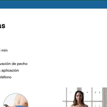
as
5 min
rivación de pecho
 aplicación
eléfono