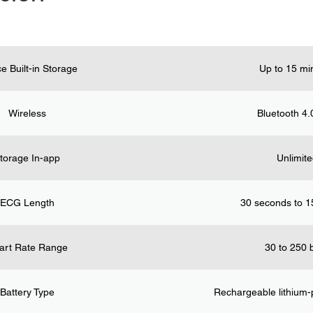
e Built-in Storage
Up to 15 mi
Wireless
Bluetooth 4
torage In-app
Unlimite
ECG Length
30 seconds to 1
art Rate Range
30 to 250 bp
Battery Type
Rechargeable lithium-