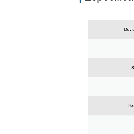
Devic
S
He