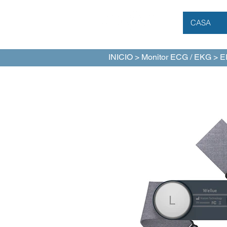
CASA
INICIO
>
Monitor ECG / EKG
> E