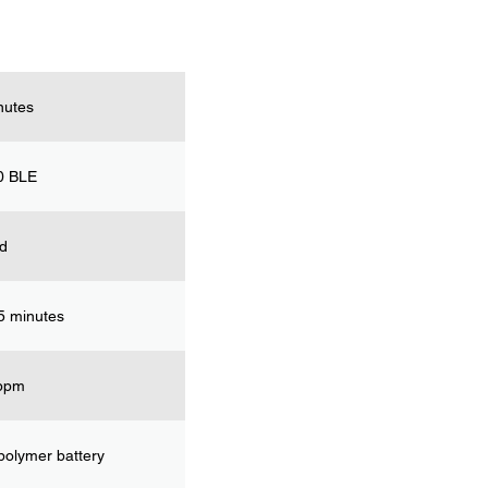
nutes
.0 BLE
d
5 minutes
m​ ​
polymer battery