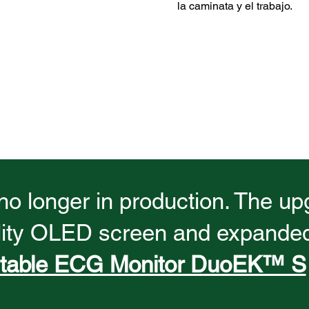
la caminata y el trabajo.
 no longer in production. The u
lity OLED screen and expanded 
rtable ECG Monitor DuoEK™ S