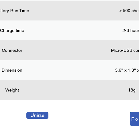
ttery Run Time
＞500 che
Charge time
2-3 hou
Connector
Micro-USB co
Dimension
3.6'' x 1.3'' 
Weight
18g
Unirse