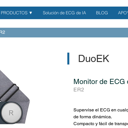
PRODUCTOS ▼
Solución de ECG de IA
BLOG
APO
R2
▎
DuoEK
Monitor de ECG
ER2
Supervise el ECG en cualq
de forma dinámica.
Compacto y fácil de transp