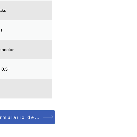
cks
rs
nnector
x 0.3''
Formulario de contacto