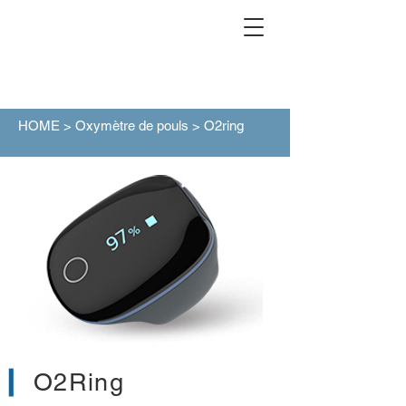
HOME
>
Oxymètre de pouls
> O2ring
O2Ring
▎