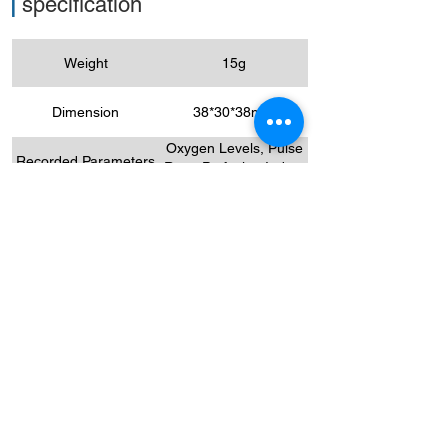
|
spécification
Weight
15g
Dimension
38*30*38mm
Oxygen Levels, Pulse
Recorded Parameters
Rate, Perfusion Index,
Motion
Alert Type
Vibration
Rechargeable lithium-
Battery Type
Polymer, 3.7 VDC
12-16 Hours for typical
Battery Run Time
use
Degree of Dust &
IP22
Water Resistance
Note: All features, battery specifications,
battery life and other parameters shall
prevail as per the product version officially