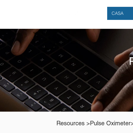
CASA
Resources >
Pulse Oximeter