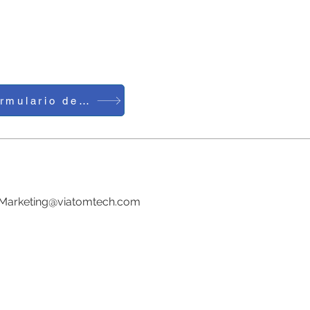
Formulario de contacto
Teléfono: 0086-755-23729241
Correo electrónico:
Marketing@viatomtech.com