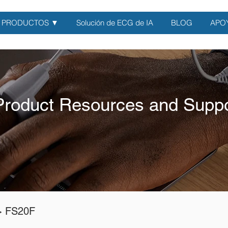
PRODUCTOS ▼
Solución de ECG de IA
BLOG
APO
Product Resources and Suppo
> FS20F