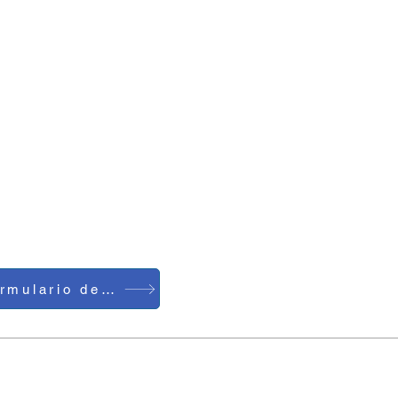
Formulario de contacto
Teléfono: 0086-755-23729241
Correo electrónico: