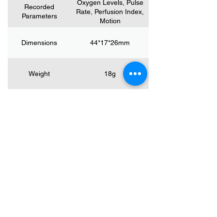
Oxygen Levels, Pulse
Recorded
Rate, Perfusion Index,
Parameters
Motion
Dimensions
44*17*26mm
Weight
18g
COMPAÑÍA
Hogar
Blog
Apoyo
Evolución de la empresa
Contáctenos
PRODUCTO
Oxímetro de pulso