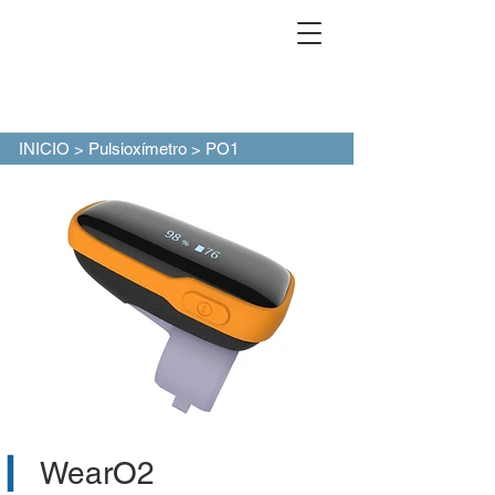
INICIO
>
Pulsioxímetro
> PO1
▎
WearO2