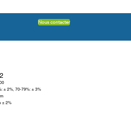
Nous contacter
2
100
%: ± 2%, 70-79%: ± 3%
pm
u ± 2%