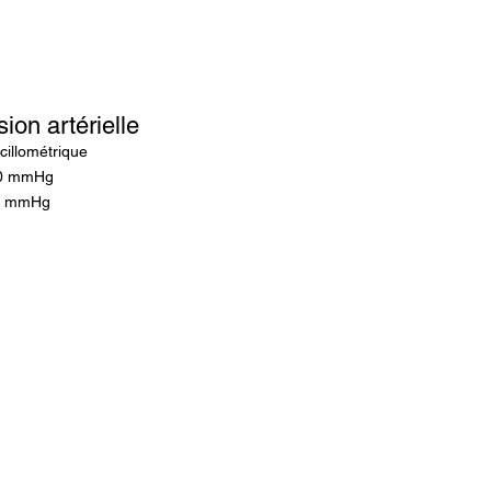
sion artérielle
cillométrique
300 mmHg
 3 mmHg