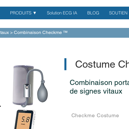
PRODUITS ▼
Solution ECG IA
BLOG
SOUTIEN
itaux
> Combinaison Checkme ™
▎
Costume C
Combinaison porta
de signes vitaux
Checkme Costume