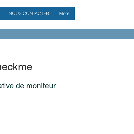
NOUS CONTACTER
More
heckme
tive de moniteur