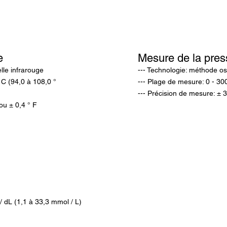
e
Mesure de la
pres
lle infrarouge
--- Technologie: méthode os
 C (94,0 à 108,0 °
--- Plage de mesure: 0 - 
--- Précision de mesure: ±
ou ± 0,4 ° F
/ dL (1,1 à 33,3 mmol / L)