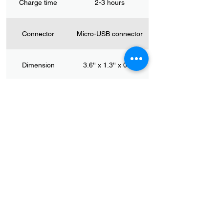
Charge time
2-3 hours
Connector
Micro-USB connector
Dimension
3.6'' x 1.3'' x 0.3''
Weight
18g
AZIENDA
Casa
Blog
Supporto
Evoluzione aziendale
Contattaci