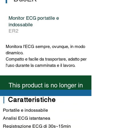
Monitor ECG
portatile e
indossabile
ER2
Monitora l'ECG sempre, ovunque, in modo
dinamico.
Compatto e facile da trasportare, adatto per
l'uso durante la camminata e il lavoro.
This product is no longer in
production. The upgraded
|
Caratteristiche
version features high-quality
Portatile e indossabile
OLED screen and expanded
Analisi ECG istantanea
built-in storage. Please
Registrazione ECG di 30s~15min