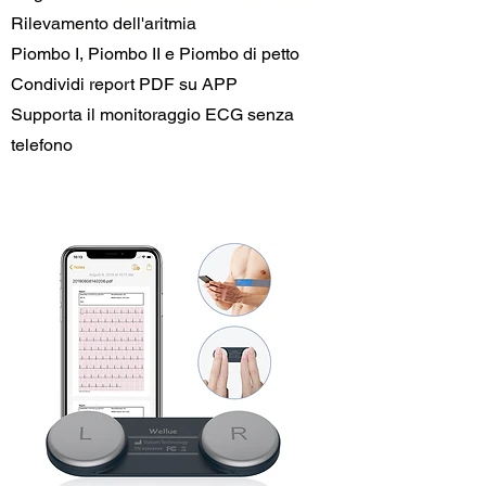
visit
Portable ECG Monitor
Rilevamento dell'aritmia
DuoEK™ S
to learn more.
Piombo I, Piombo II e Piombo di petto
Condividi report PDF su APP
Supporta il monitoraggio ECG senza
telefono