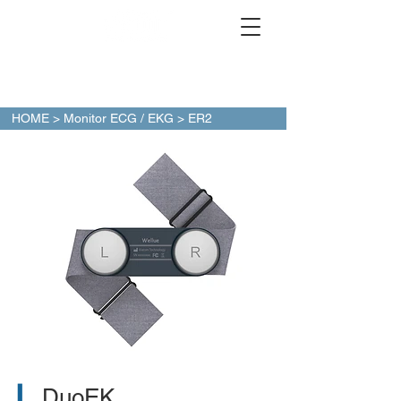
HOME
>
Monitor ECG / EKG
> ER2
▎
DuoEK