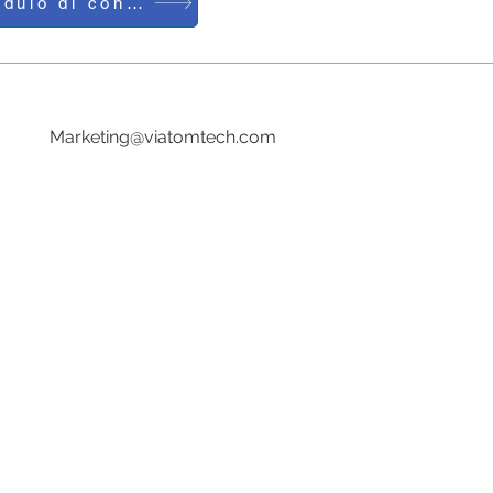
Modulo di contatto
Tel:0086-755-23729241
E-mail:
Marketing@viatomtech.com