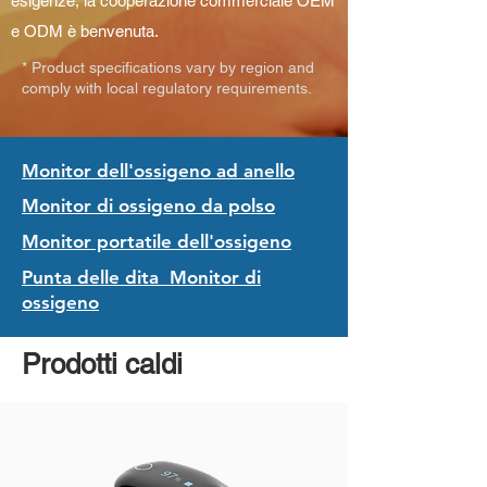
esigenze, la cooperazione commerciale OEM
e ODM è benvenuta.
* Product specifications vary by region and
comply with local regulatory requirements.
Monitor dell'ossigeno ad anello
Monitor di ossigeno da polso
Monitor portatile dell'ossigeno
Punta delle dita
Monitor di
ossigeno
Prodotti caldi