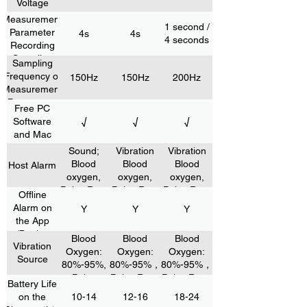
Voltage
Measurement
1 second /
Parameter
4s
4s
4 seconds
Recording
Sampling
Sampling
Rate
Frequency of
150Hz
150Hz
200Hz
Measurement
Parameters
Free PC
Software
√
√
√
and Mac
Sound;
Vibration
Vibration
Blood
Blood
Blood
Host Alarm
oxygen,
oxygen,
oxygen,
Pulse Rate
Pulse Rate
Pulse Rate
Offline
Alarm on
Y
Y
Y
the App
/Device
Blood
Blood
Blood
Vibration
Oxygen:
Oxygen:
Oxygen:
Source
80%-95%,
80%-95%，
80%-95%，
Pulse
Pulse Rate:
Pulse Rate:
Battery Life
Rate: 30-
30-70, 70-
30-70, 70-
on the
10-14
12-16
18-24
70, 70-200
200
200