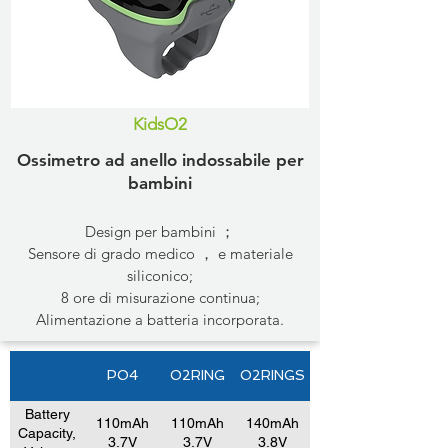
KidsO2
Ossimetro ad anello indossabile per
bambini
Design per bambini ；
Sensore di grado medico ， e materiale
siliconico;
8 ore di misurazione continua;
Alimentazione a batteria incorporata.
PO4
O2RING
O2RINGS
Battery
110mAh
110mAh
140mAh
Capacity,
3.7V
3.7V
3.8V