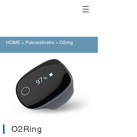
HOME
>
Pulsossimetro
> O2ring
O2Ring
▎