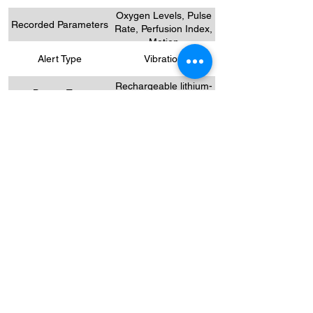
Oxygen Levels, Pulse
Recorded Parameters
Rate, Perfusion Index,
Motion
Alert Type
Vibration
Rechargeable lithium-
Battery Type
Polymer, 3.7 VDC
12-16 Hours for typical
Battery Run Time
use
Degree of Dust &
IP22
Water Resistance
Note: All features, battery specifications,
battery life and other parameters shall
prevail as per the product version officially
registered in each respective region.
AZIENDA
Casa