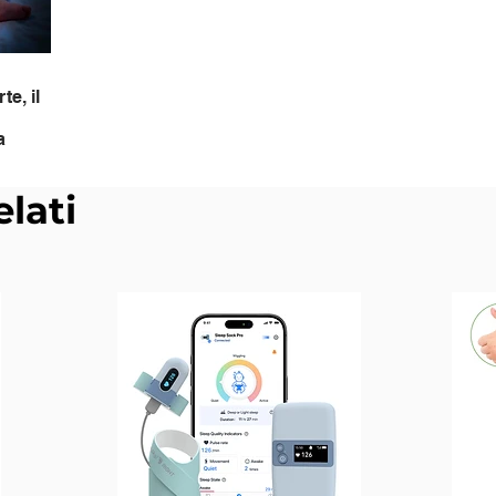
e, il
a
elati