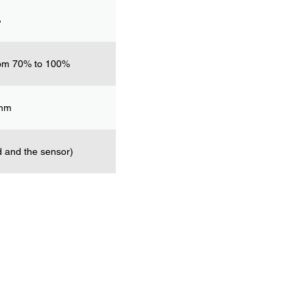
%
rom 70% to 100%
4mm
d and the sensor)