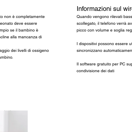
Informazioni sul wi
nato non è completamente
Quando vengono rilevati bassi l
 neonato deve essere
scollegato, il telefono verrà 
mpio se il bambino è
picco con volume e soglia rego
incline alla mancanza di
I dispositivi possono essere u
gio dei livelli di ossigeno
sincronizzano automaticamente
ambino.
Il software gratuito per PC su
condivisione dei dati