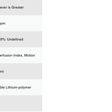
ver is Greater
 bpm
9%: Undefined
erfusion Index, Motion
urs
ble Lithium-polymer