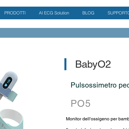
PRODOTTI
AI ECG Solution
BLOG
SUPPORT
▎
BabyO2
Pulsossimetro pedi
PO5
Monitor dell'ossigeno per bambi