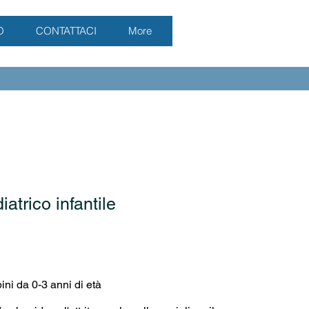
O
CONTATTACI
More
atrico infantile
ni da 0-3 anni di età