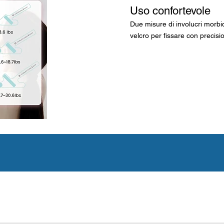
Uso confortevole
Due misure di involucri morbid
velcro per fissare con precisi
zioni, si prega di contattarci.