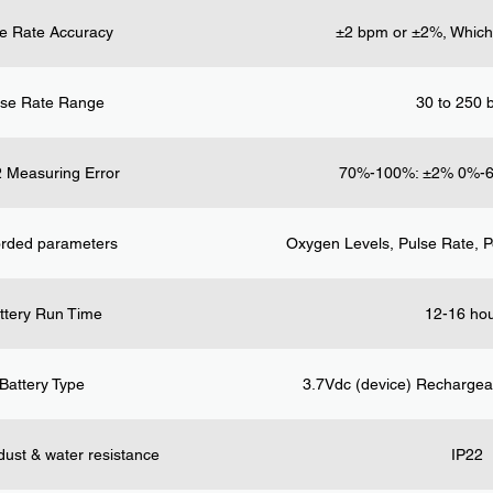
e Rate Accuracy
±2 bpm or ±2%, Whiche
lse Rate Range
30 to 250
 Measuring Error
70%-100%: ±2% 0%-6
rded parameters
Oxygen Levels, Pulse Rate, P
ttery Run Time
12-16 ho
Battery Type
3.7Vdc (device) Rechargea
dust & water resistance
IP22