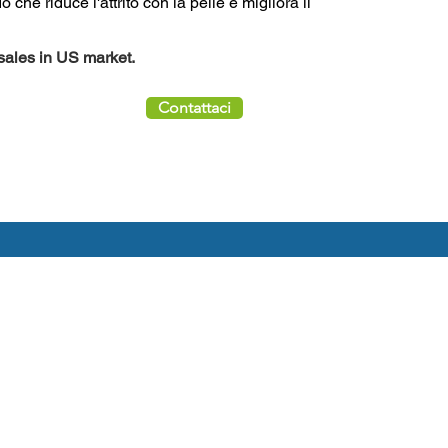
 che riduce l'attrito con la pelle e migliora il
 sales in US market.
Contattaci