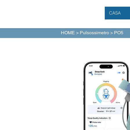
CASA
HOME
>
Pulsossimetro
> PO5