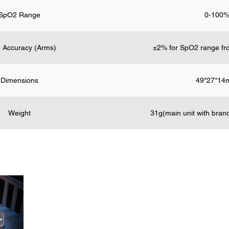
SpO2 Range
0-100
 Accuracy (Arms)
±2% for SpO2 range f
Dimensions
49*27*1
Weight
31g(main unit with bran