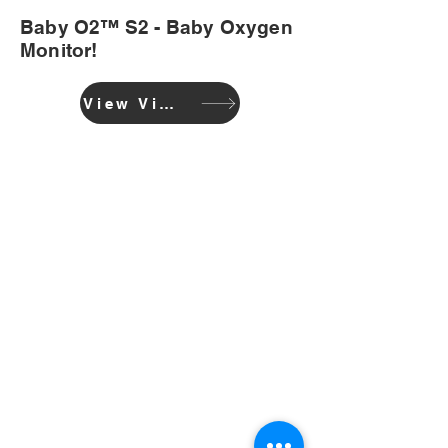
Baby O2™ S2 - Baby Oxygen
Monitor!
View Video
AZIENDA
Casa
Blog
Supporto
Evoluzione aziendale
Contattaci
PRODOTTO
Pulsossimetro