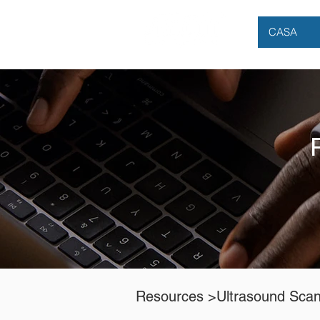
CASA
Resources
>Ultrasound Sca