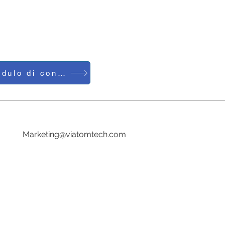
Modulo di contatto
Tel:0086-755-23729241
E-mail:
Marketing@viatomtech.com