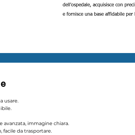
dell'ospedale, acquisisce con preci
e fornisce una base affidabile per l
Wireless dynamic multi-parameter holte Ver.A
he
da usare.
ibile.
le avanzata, immagine chiara.
 facile da trasportare.