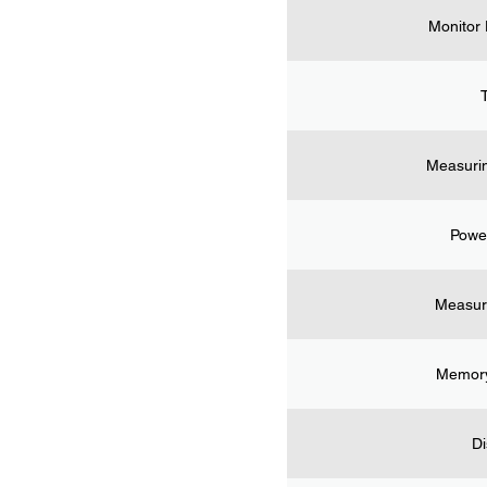
Monitor
Measuri
Powe
Measur
Memory
Di