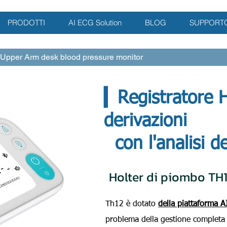
PRODOTTI
AI ECG Solution
BLOG
SUPPORT
 Upper Arm desk blood pressure monitor
▎Registratore H
derivazioni
con l'analisi de
Holter di piombo TH
Th12 è dotato
della piattaforma 
problema della gestione completa de