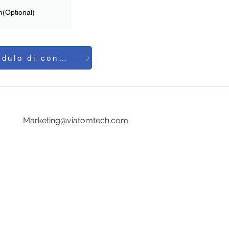
(Optional)
Modulo di contatto
Tel:0086-755-23729241
E-mail:
Marketing@viatomtech.com