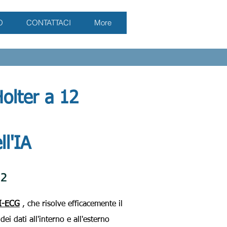
O
CONTATTACI
More
olter a 12
ll'IA
12
AI-ECG
, che risolve efficacemente il
i dati all'interno e all'esterno