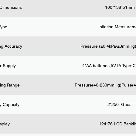
 Dimensions
100*138*51mm
Type
Inflation Measurem
ng Accuracy
Pressure (±0.4kPa/±3mmHg)
r Supply
4*AA batteries,5V1A Type-
ing Range
Pressure(40-230mmHg)Pulse(4
 Capacity
2*250+Guest
splay
124*76 LCD Backli