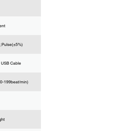
ent
;Pulse(±5%)
C USB Cable
0-199beat/min)
ght