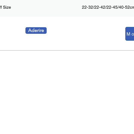
f Size
22-32/22-42/22-45/40-52cm
Aderire
BLOG
DOTTO
Novità della mostra
ssimetro
A proposito di pressione
r per la pressione del
sanguigna
e
or ECG/ECG
A proposito di ossigeno
r dei segni vitali
nel sangue
r ad ultrasuoni
A proposito di ECG
 del corpo
Informazioni su Scanner a