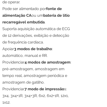
de operar.
Pode ser alimentado por
fonte de
alimentação CA
ou um
bateria de lítio
recarregável embutida
.
Suporta aquisição automática de ECG
de 12 derivações, exibição e detecção
de frequência cardíaca.
Apoiar
3 modos de trabalho
:
automático, manual e RR.
Providenciar
4 modos de amostragem
:
pré-amostragem, amostragem em
tempo real, amostragem periódica e
amostragem de gatilho.
Providenciar
7 modo de impressão
s:
3x4, 3x4+1R, 3x4+3R, 6x2, 6x2+1R, 12x1,
1x12.