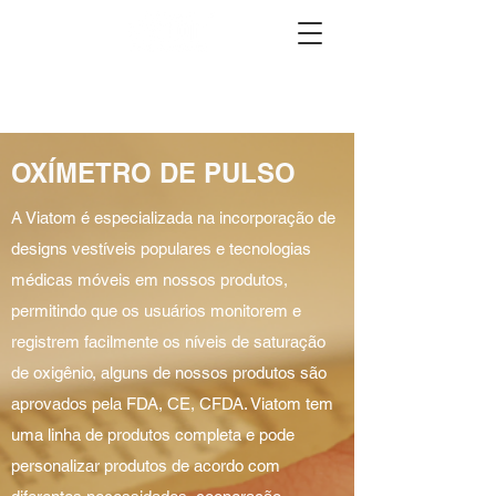
OXÍMETRO DE PULSO
A Viatom é especializada na incorporação de
designs vestíveis populares e tecnologias
médicas móveis em nossos produtos,
permitindo que os usuários monitorem e
registrem facilmente os níveis de saturação
de oxigênio, alguns de nossos produtos são
aprovados pela FDA, CE, CFDA. Viatom tem
uma linha de produtos completa e pode
personalizar produtos de acordo com