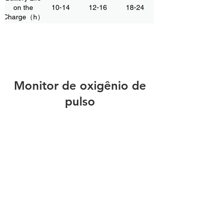
Rate: 30-
30-70, 70-
30-70, 70-
on the
10-14
12-16
18-24
70, 70-200
200
200
Charge（h）
Monitor de oxigênio de
pulso