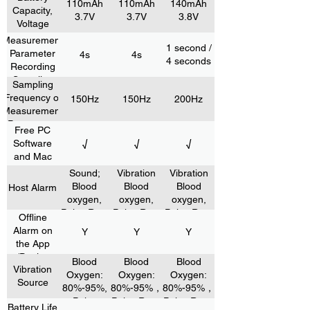
110mAh
110mAh
140mAh
Capacity,
3.7V
3.7V
3.8V
Voltage
Measurement
1 second /
Parameter
4s
4s
4 seconds
Recording
Sampling
Sampling
Rate
Frequency of
150Hz
150Hz
200Hz
Measurement
Parameters
Free PC
Software
√
√
√
and Mac
Sound;
Vibration
Vibration
Blood
Blood
Blood
Host Alarm
oxygen,
oxygen,
oxygen,
Pulse Rate
Pulse Rate
Pulse Rate
Offline
Alarm on
Y
Y
Y
the App
/Device
Blood
Blood
Blood
Vibration
Oxygen:
Oxygen:
Oxygen:
Source
80%-95%,
80%-95%，
80%-95%，
Pulse
Pulse Rate:
Pulse Rate:
Battery Life