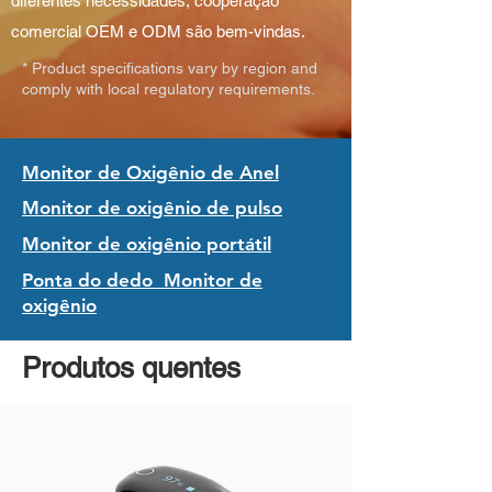
diferentes necessidades, cooperação
comercial OEM e ODM são bem-vindas.
* Product specifications vary by region and
comply with local regulatory requirements.
Monitor de Oxigênio de Anel
Monitor de oxigênio de pulso
Monitor de oxigênio portátil
Ponta do dedo
Monitor de
oxigênio
Produtos quentes