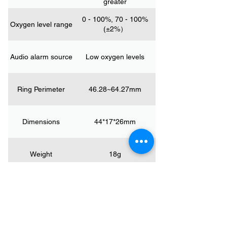
greater
0 - 100%, 70 - 100%
Oxygen level range
(±2%）
Audio alarm source
Low oxygen levels
Ring Perimeter
46.28~64.27mm
Dimensions
44*17*26mm
Weight
18g
COMPANHIA
Casa
Blogue