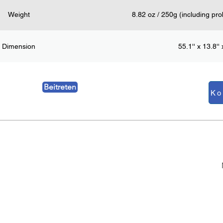
Weight
8.82 oz / 250g (including pro
Dimension
55.1'' x 13.8'' 
Beitreten
BLOG
DUKT
Ausstellungsnachrichten
ximeter
Über Blutdruck
ruckmonitor
Über Blutsauerstoff
KG-Monitor
parameter-Monitor
Über EKG
chall-Scanner
Über Ultraschallscanner