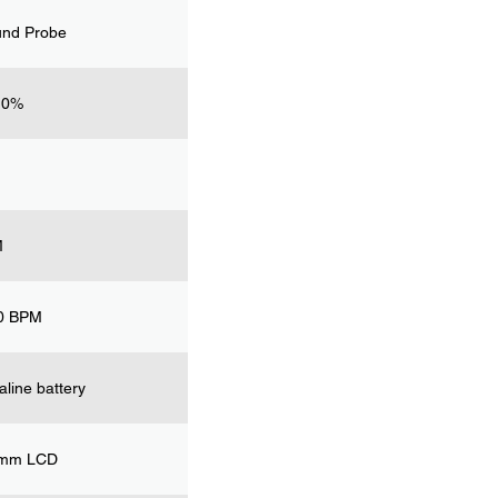
und Probe
10%
M
0 BPM
aline battery
8mm LCD