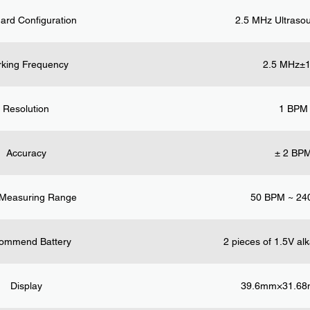
ard Configuration
2.5 MHz Ultraso
king Frequency
2.5 MHz±
Resolution
1 BPM
Accuracy
± 2 BP
Measuring Range
50 BPM ~ 24
ommend Battery
2 pieces of 1.5V alk
Display
39.6mm×31.6