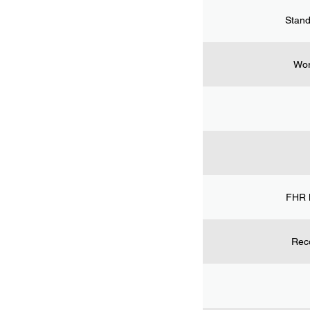
Stand
Wor
FHR 
Rec