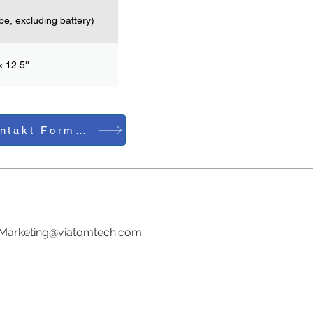
be, excluding battery)
x 12.5''
Kontakt Formular
Tel:0086-755-23729241
E-Mail:
Marketing@viatomtech.com