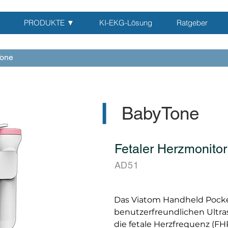
PRODUKTE ▼
KI-EKG-Lösung
Ratgeber
Tone
▎
BabyTone
Fetaler Herzmonitor
AD51
Das Viatom Handheld Pocket
benutzerfreundlichen Ultra
die fetale Herzfrequenz (FH