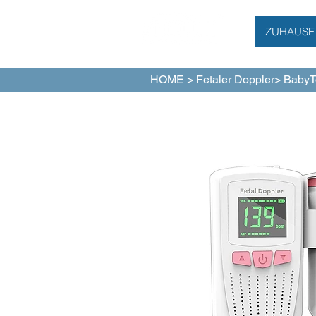
ZUHAUSE
HOME
> Fetaler
Doppler> Baby