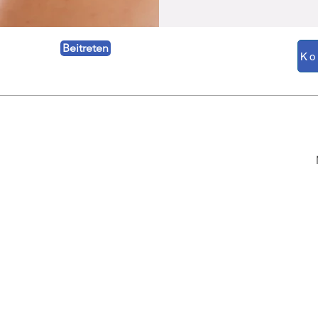
Beitreten
BLOG
DUKT
Ausstellungsnachrichten
ximeter
Über Blutdruck
ruckmonitor
Über Blutsauerstoff
KG-Monitor
parameter-Monitor
Über EKG
chall-Scanner
Über Ultraschallscanner
rwaage