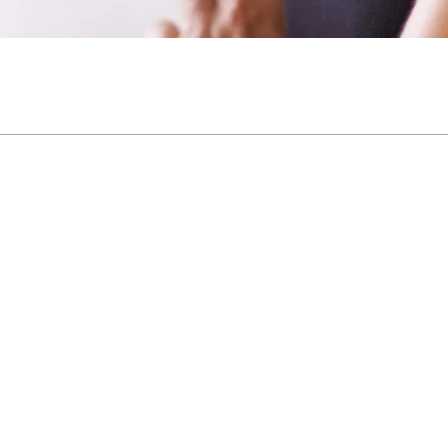
GESELLSCHAFT
PRO
Zuhause
Pulso
Bloggen
Blutd
Unterstützung
EKG/E
Unternehmensentw
Vital
icklung
Ultras
Kontaktiere uns
Körpe