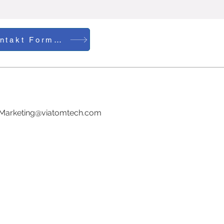
Kontakt Formular
Tel:0086-755-23729241
E-Mail:
Marketing@viatomtech.com