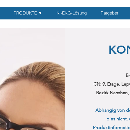
PRODUKTE ▼
KI-EKG-Lösung
Ratgeber
KON
E-
CN: 9. Etage, Lepu
Bezirk Nanshan,
Abhängig von de
dies nicht,
Produktinformati