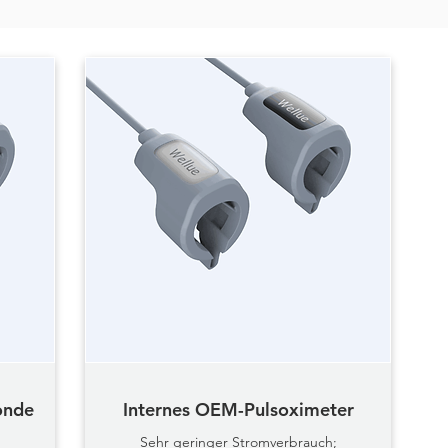
Ringsauerstoff
onde
Internes OEM-Pulsoximeter
monitore
;
Sehr geringer Stromverbrauch;