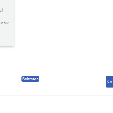
ul
;
us für
Beitreten
BLOG
DUKT