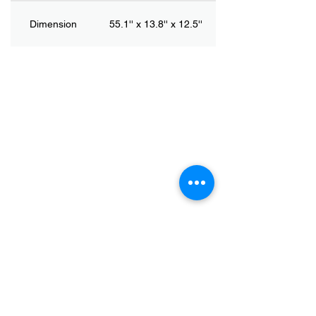
Dimension
55.1'' x 13.8'' x 12.5''
会社
家
ブログ
サポート
会社の進化
お問い合わせ
製品
パルスオキシメーター
血圧モニタ
ECG / EKGモニター
バイタルサインモニター