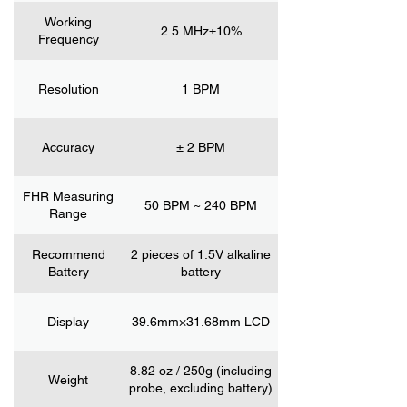
Working
2.5 MHz±10%
Frequency
Resolution
1 BPM
Accuracy
± 2 BPM
FHR Measuring
50 BPM ~ 240 BPM
Range
Recommend
2 pieces of 1.5V alkaline
Battery
battery
Display
39.6mm×31.68mm LCD
8.82 oz / 250g (including
Weight
probe, excluding battery)