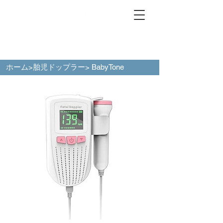
ホーム
>
胎児ドップラー
> BabyTone