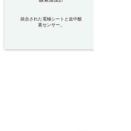
統合された電極シートと血中酸
素センサー。
リング酸素モニター
会社
家
ブログ
サポート
会社の進化
お問い合わせ
製品