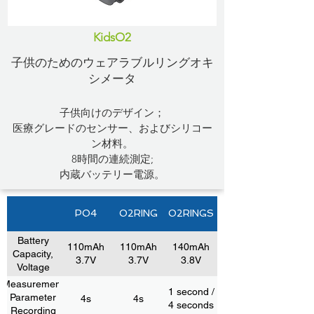
KidsO2
子供のためのウェアラブルリングオキ
シメータ
子供向けのデザイン；
医療グレードのセンサー、およびシリコー
ン材料。
8時間の連続測定;
内蔵バッテリー電源。
PO4
O2RING
O2RINGS
Battery
110mAh
110mAh
140mAh
Capacity,
3.7V
3.7V
3.8V
Voltage
Measurement
1 second /
Parameter
4s
4s
4 seconds
Recording