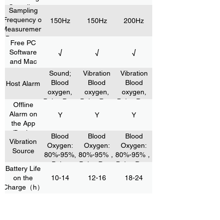
Sampling
Sampling
Rate
Frequency of
150Hz
150Hz
200Hz
Measurement
Parameters
Free PC
Software
√
√
√
and Mac
Sound;
Vibration
Vibration
Blood
Blood
Blood
Host Alarm
oxygen,
oxygen,
oxygen,
Pulse Rate
Pulse Rate
Pulse Rate
Offline
Alarm on
Y
Y
Y
the App
/Device
Blood
Blood
Blood
Vibration
Oxygen:
Oxygen:
Oxygen:
Source
80%-95%,
80%-95%，
80%-95%，
Pulse
Pulse Rate:
Pulse Rate:
Battery Life
Rate: 30-
30-70, 70-
30-70, 70-
on the
10-14
12-16
18-24
70, 70-200
200
200
Charge（h）