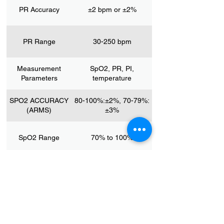
PR Accuracy
±2 bpm or ±2%
PR Range
30-250 bpm
Measurement
SpO2, PR, PI,
Parameters
temperature
SPO2 ACCURACY
80-100%:±2%, 70-79%:
(ARMS)
±3%
SpO2 Range
70% to 100%
Dimension
3.23'' x 2.17'' x 0.51''
Weight
Less than 2.19oz/62g