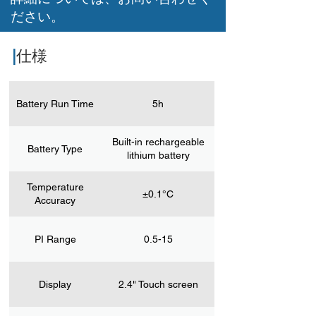
ださい。
|
仕様
Battery Run Time
5h
Built-in rechargeable
Battery Type
lithium battery
Temperature
±0.1°C
Accuracy
PI Range
0.5-15
Display
2.4" Touch screen