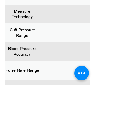
Measure
Technology
Cuff Pressure
Range
Blood Pressure
Accuracy
Pulse Rate Range
Pulse Rate
Accuracy
Battery Type
Degree Of Dust &
Water Resistance