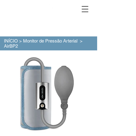
INÍCIO
>
Monitor de Pressão Arterial
>
AirBP2