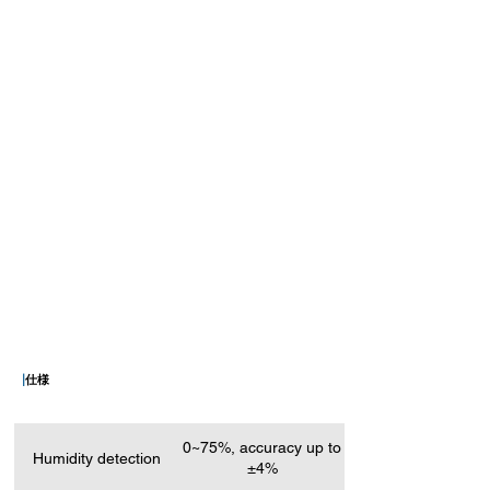
|
仕様
0~75%, accuracy up to
Humidity detection
±4%