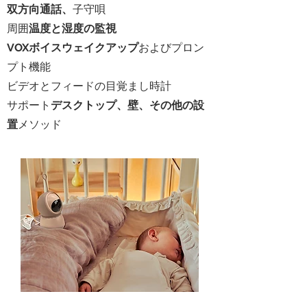
双方向通話、
子守唄
周囲
温度と湿度の監視
VOXボイスウェイクアップ
およびプロン
プト機能
ビデオとフィードの目覚まし時計
サポート
デスクトップ、壁、その他の設
置
メソッド