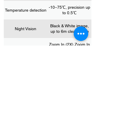
-10~75℃, precision up
Temperature detection
to 0.5℃
Black & White image,
Night Vision
up to 6m clear range
Zoom In (2X) Zoom In
Zoom
(4X)
Volume Control
4 levels
5V / 1.5A (1.5m long
Power Input
USB C cable)
Two-Way Talk
Yes
Connectivity
2.4GHz