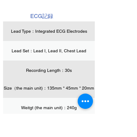
ECG記録
Lead Type：Integrated ECG Electrodes
Lead Set：Lead I, Lead II, Chest Lead
Recording Length：30s
Size（the main unit)：135mm * 45mm * 20mm
Heart Rate Range：30-250/min
Heart Rate Accuracy：±2/min OR ±2%
Weitgt (the main unit)：240g
whichever is greater
Cuff size：22-42cm
物理的