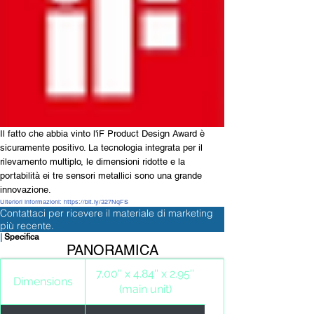
Il fatto che abbia vinto l'iF Product Design Award è
sicuramente positivo. La tecnologia integrata per il
rilevamento multiplo, le dimensioni ridotte e la
portabilità ei tre sensori metallici sono una grande
innovazione.
Ulteriori informazioni:
https://bit.ly/327NqFS
Contattaci per ricevere il materiale di marketing
più recente.
|
Specifica
PANORAMICA
7.00'' x 4.84'' x 2.95''
Dimensions
(main unit)