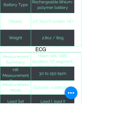
Rechargeable lithium-
Battery Type
polymer battery
Display
2.7'' touch screen, HD
Weight
2.8oz / 80g
ECG
Heart rate, QRS
Measurement
duration, ST segment,
Summary
QT/QTc Rhythm
HR
analysis
30 to 250 bpm
Measurement
Range
Measurement
Episode, continuous
Mode
Lead Set
Lead I, lead II
±2 bpm or ±2%,