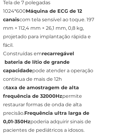
Tela de 7 polegadas
1024*600
Máquina de ECG de 12
canais
com tela sensível ao toque. 197
mm × 112,4 mm × 26,1 mm, 0,8 kg,
projetado para implantação rápida e
fácil.
Construídas em
recarregável
bateria de lítio de grande
capacidade
pode atender a operação
contínua de mais de 12h
o
taxa de amostragem de alta
frequência de 32000Hz
permite
restaurar formas de onda de alta
precisão.
Frequência ultra larga de
0,01-350Hz
poderia adquirir sinais de
pacientes de pediátricos a idosos.