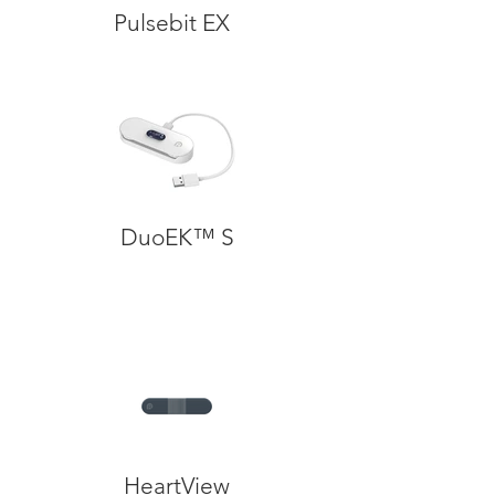
Pulsebit EX
DuoEK™ S
HeartView