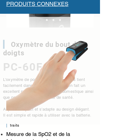
PRODUITS CONNEXES
▎
Oxymètre du bout des
doigts
PC-60F
L'oxymètre de pouls du bout des doigts tient
facilement dans une poche, ce qui en fait un
excellent produit pour un usage domestique ainsi
que pour les établissements de santé.
Aspect compact et s'adapte au design élégant.
Il est simple et rapide à utiliser avec la batterie.
|
traits
Mesure de la SpO2 et de la