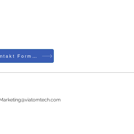
Kontakt Formular
Tel:0086-755-23729241
E-Mail:
Marketing@viatomtech.com