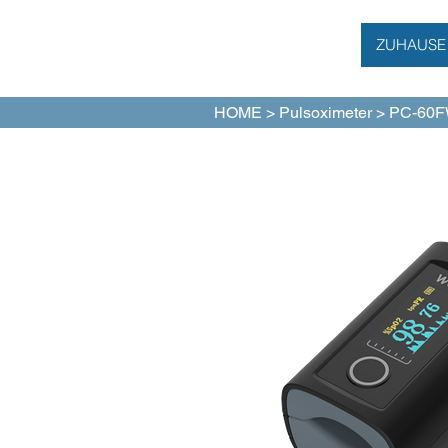
ZUHAUSE
HOME
>
Pulsoximeter
> PC-60