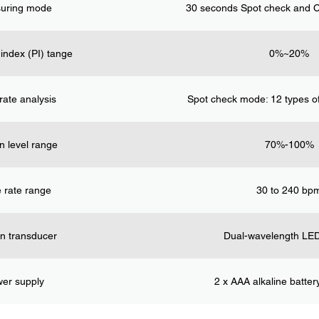
uring mode
30 seconds Spot check and 
 index (PI) tange
0%~20%
rate analysis
Spot check mode: 12 types of
 level range
70%-100%
 rate range
30 to 240 bp
n transducer
Dual-wavelength LE
er supply
2 x AAA alkaline batter