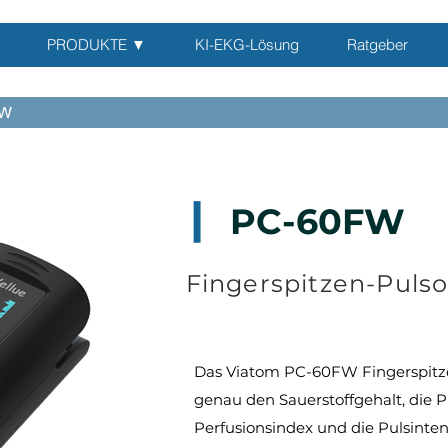
PRODUKTE ▼
KI-EKG-Lösung
Ratgeber
FW
PC-60FW
▎
Fingerspitzen-Puls
Das Viatom PC-60FW Fingerspitze
genau den Sauerstoffgehalt, die 
Perfusionsindex und die Pulsinten