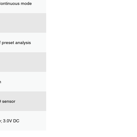
Continuous mode
 preset analysis
m
D sensor
y; 3.0V DC