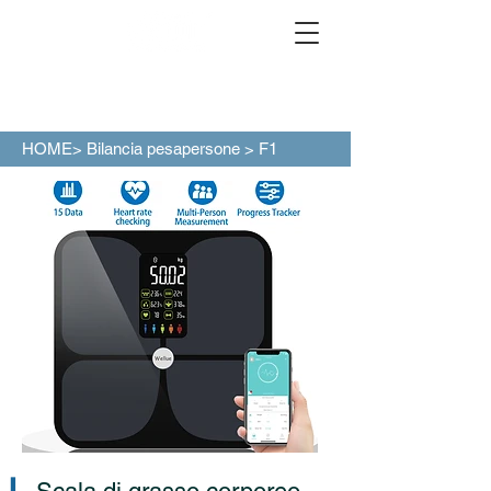
HOME>
Bilancia pesapersone
> F1