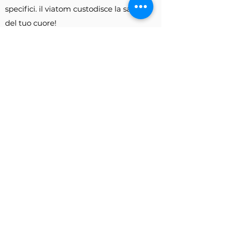
specifici. il viatom custodisce la salute
del tuo cuore!
Per un preventivo o supporto
tecnico, non esitate a contattarci.