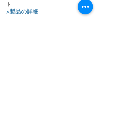
ト
>製品の詳細
ER2
超軽量でポータブル
・
インスタントECG分析
・
>製品の詳細