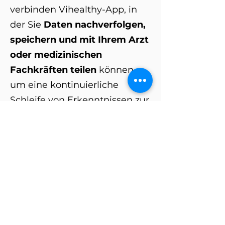
verbinden
Vihealthy-App, in
der Sie
Daten nachverfolgen,
speichern und mit Ihrem Arzt
oder medizinischen
Fachkräften teilen
können,
um eine kontinuierliche
Schleife von Erkenntnissen zur
Herzgesundheit zu erhalten,
die Entscheidungen über
Herzbehandlungen treffen.
Außerdem ist die
flexible
Netzwerkzugriffsmethode
benutzerfreundlich für
Drittsysteme.