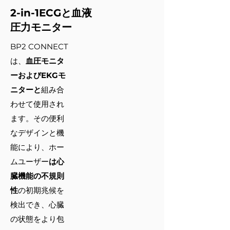
2-in-1ECGと血液
圧力モニター
BP2 CONNECT
は、
血圧モニタ
ーおよびEKGモ
ニターと
組み合
わせて使用され
ます。その便利
なデザインと機
能により、ホー
ムユーザー
は心
臓機能の不規則
性
の初期兆候を
検出でき、心臓
の状態をより包