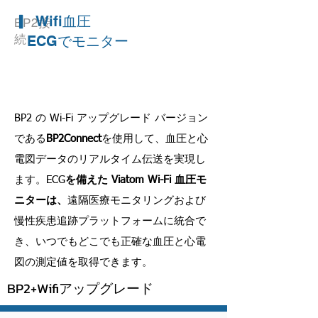
▎
Wifi血圧
BP2接
続
ECGでモニター
BP2 の Wi-Fi アップグレード バージョン
である
BP2Connect
を使用して、血圧と心
電図データのリアルタイム伝送を実現し
ます。ECG
を備えた Viatom Wi-Fi 血圧モ
ニターは、
遠隔医療モニタリングおよび
慢性疾患追跡プラットフォームに統合で
き、いつでもどこでも正確な血圧と心電
図の測定値を取得できます。
BP2+Wifiアップグレード