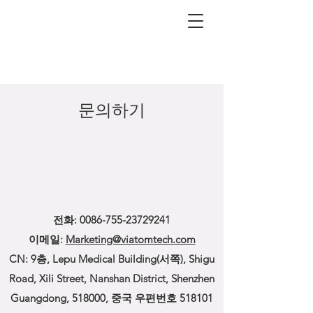
문의하기
전화:
0086-755-23729241
이메일:
Marketing@viatomtech.com
CN: 9층, Lepu Medical Building(서쪽), Shigu
Road, Xili Street, Nanshan District, Shenzhen
Guangdong, 518000, 중국 우편번호 518101