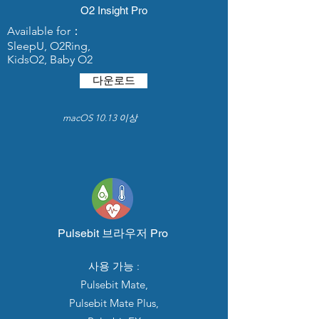
O2 Insight Pro
Available for：
SleepU, O2Ring,
KidsO2, Baby O2
다운로드
macOS 10.13 이상
Pulsebit 브라우저 Pro
사용 가능 :
Pulsebit Mate,
Pulsebit Mate Plus,