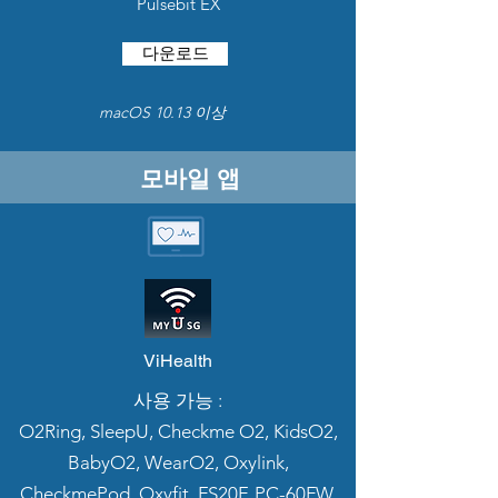
Pulsebit EX
다운로드
macOS 10.13 이상
모바일 앱
Pulsebit 브라우저 Pro
사용 가능 :
ViHealth
Pulsebit Mate,
사용 가능 :
Pulsebit Mate Plus,
O2Ring, SleepU, Checkme O2, KidsO2,
Pulsebit EX
BabyO2, WearO2, Oxylink,
다운로드
CheckmePod, Oxyfit, FS20F, PC-60FW,