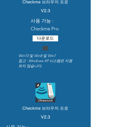
Checkme 브라우저 프로
V2.3
iOS
사용 가능 :
기계적 인조 인간
Checkme Pro
다운로드
Win10 및 Win8 및 Win7
참고 : Windows XP 시스템은 지원
되지 않습니다.
ViHealth
사용 가능 :
O2Ring, SleepU, Checkme O2, KidsO2,
BabyO2, WearO2, Oxylink,
CheckmePod, Oxyfit, FS20F, PC-60FW,
Checkme 브라우저 프로
ER1, ER2, PB-20, Armfit + BP2, AirBP,
V2.3
B02T, Babytone, AOJ-20-B