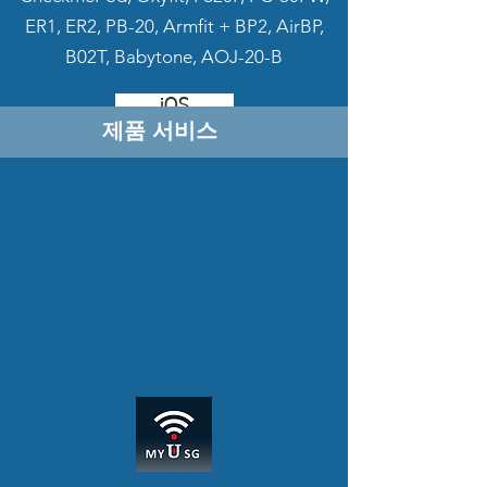
ER1, ER2, PB-20, Armfit + BP2, AirBP,
macOS 10.13 이상
B02T, Babytone, AOJ-20-B
iOS
제품 서비스
기계적 인조 인간
ViHealth
사용 가능 :
O2Ring, SleepU, Checkme O2,
KidsO2, BabyO2, WearO2, Oxylink,
CheckmePod, Oxyfit, FS20F, PC-
60FW, ER1, ER2, PB-20, Armfit + BP2,
AirBP, B02T, Babytone, AOJ-20-B