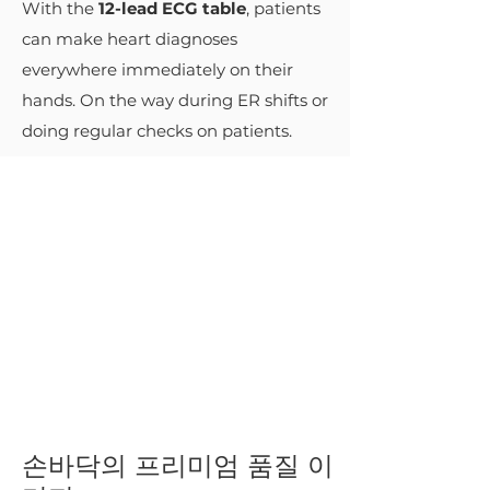
With the
12-lead ECG table
, patients
can make heart diagnoses
everywhere immediately on their
hands. On the way during ER shifts or
doing regular checks on patients.
손바닥의 프리미엄 품질 이