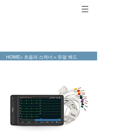
HOME>
초음파 스캐너
> 듀얼 헤드