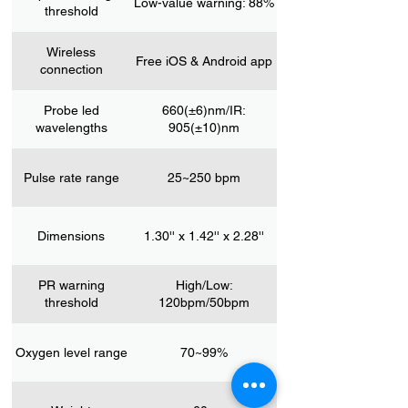
Low-value warning: 88%
threshold
Wireless
Free iOS & Android app
connection
Probe led
660(±6)nm/IR:
wavelengths
905(±10)nm
Pulse rate range
25~250 bpm
Dimensions
1.30'' x 1.42'' x 2.28''
PR warning
High/Low:
threshold
120bpm/50bpm
Oxygen level range
70~99%