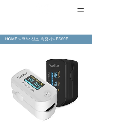
HOME
>
맥박 산소
측정기> FS20F