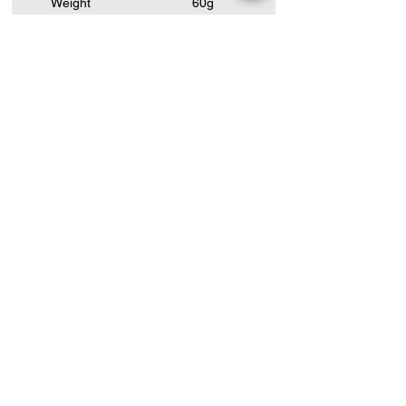
Weight
60g
회사
집
블로그
지원하다
회사 진화
문의하기
제품
펄스 옥시 미터
혈압계
ECG/EKG 모니터
바이탈 사인 모니터
초음파 스캐너