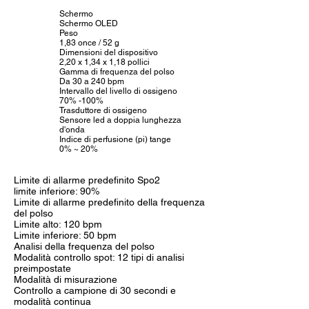
Schermo
Schermo OLED
Peso
1,83 once / 52 g
Dimensioni del dispositivo
2,20 x 1,34 x 1,18 pollici
Gamma di frequenza del polso
Da 30 a 240 bpm
Intervallo del livello di ossigeno
70% -100%
Trasduttore di ossigeno
Sensore led a doppia lunghezza
d'onda
Indice di perfusione (pi) tange
0% ~ 20%
Limite di allarme predefinito Spo2
limite inferiore: 90%
Limite di allarme predefinito della frequenza
del polso
Limite alto: 120 bpm
Limite inferiore: 50 bpm
Analisi della frequenza del polso
Modalità controllo spot: 12 tipi di analisi
preimpostate
Modalità di misurazione
Controllo a campione di 30 secondi e
modalità continua