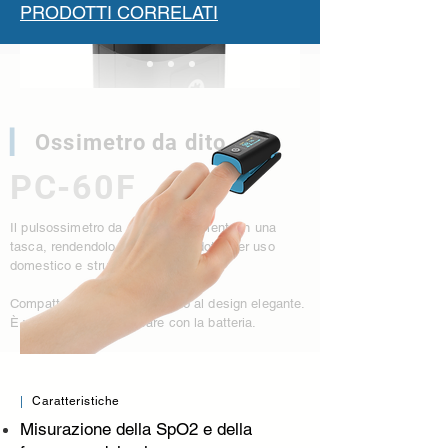
PRODOTTI CORRELATI
▎
Ossimetro da dito
PC-60F
Il pulsossimetro da dito sta facilmente in una
tasca, rendendolo un ottimo prodotto per uso
domestico e strutture sanitarie.
Compatto nell'aspetto e adatto al design elegante.
È veloce e facile da usare con la batteria.
|
Caratteristiche
Misurazione della SpO2 e della