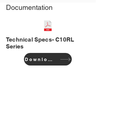
Documentation
Technical Specs- C10RL
Series
Download
회사
집
블로그
지원하다